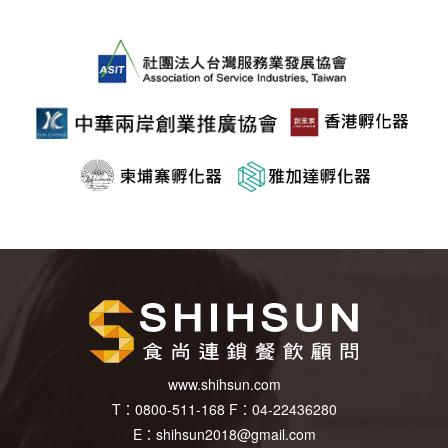
www.shihsun.com
T：
0800-511-168
F：
04-22436280
E：
shihsun2018@gmail.com