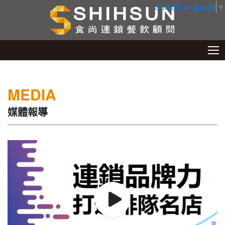
Select Language
▼
MEDIA
媒體報導