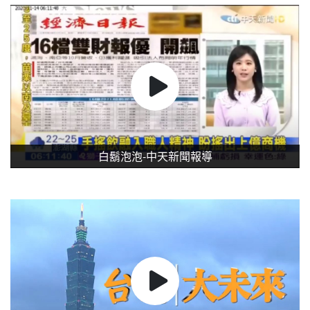
白鬍泡泡-中天新聞報導