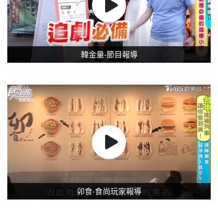
韓金量-節目報導
卯食-食尚玩家報導