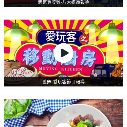
義氣豐發雞-八大媒體報導
養鍋-愛玩客節目報導