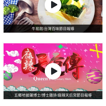
牛易館/台灣百味節目報導
五鄉地披薩博士/博士雞排/麻辣天后宮節目報導