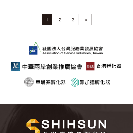
1
2
3
»