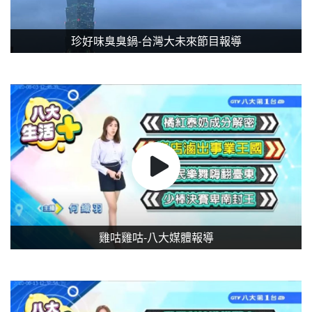
珍好味臭臭鍋-台灣大未來節目報導
雞咕雞咕-八大媒體報導