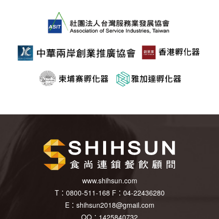
www.shihsun.com
T：
0800-511-168
F：
04-22436280
E：
shihsun2018@gmail.com
QQ：1425840732