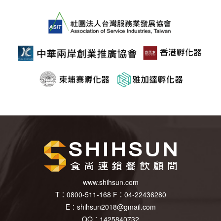
www.shihsun.com
T：
0800-511-168
F：
04-22436280
E：
shihsun2018@gmail.com
QQ：1425840732