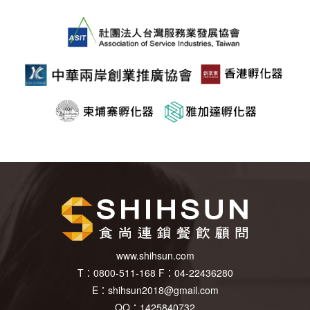
www.shihsun.com
T：
0800-511-168
F：
04-22436280
E：
shihsun2018@gmail.com
QQ：1425840732