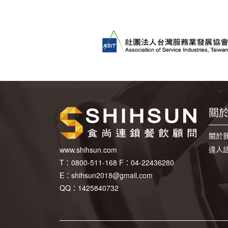
關
關於
達人
www.shihsun.com
T：
0800-511-168
F：
04-22436280
E：
shihsun2018@gmail.com
QQ：1425840732