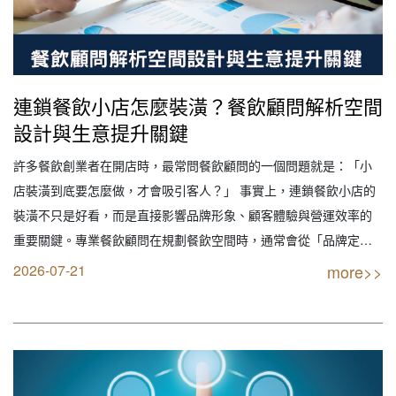
連鎖餐飲小店怎麼裝潢？餐飲顧問解析空間
設計與生意提升關鍵
許多餐飲創業者在開店時，最常問餐飲顧問的一個問題就是：「小
店裝潢到底要怎麼做，才會吸引客人？」 事實上，連鎖餐飲小店的
裝潢不只是好看，而是直接影響品牌形象、顧客體驗與營運效率的
重要關鍵。專業餐飲顧問在規劃餐飲空間時，通常會從「品牌定
位、空間動線、消費體驗」三個層面整體思考，讓餐飲設計不只是
2026-07-21
more>>
視覺裝飾，而是能真正提升生意的營運工具。 一、品牌風格統一，
是餐飲設計的第一步 餐飲顧問在規劃餐飲空間時，首先…