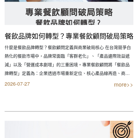
餐飲品牌如何轉型？專業餐飲顧問破局策略
什麼是餐飲品牌轉型？餐飲顧問定義與商業破局核心 在台灣競爭白
熱化的餐飲市場中，品牌常面臨「客群老化」、「產品邊際效益遞
減」以及「營運成本劇增」的三重困境。專業餐飲顧問將「餐飲品
牌轉型」定義為：企業透過市場重新定位、核心產品線再造、商業
模式創新及數位營運升級，以打破現有成長瓶頸，創造第二成長曲
2026-07-27
more>>
線（Second Curve）的系統性工程。 轉型並非單純更改菜單或重新
裝潢，而是涉及企業DNA的深度重構。…