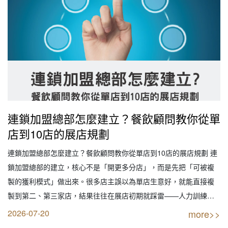
連鎖加盟總部怎麼建立？餐飲顧問教你從單
店到10店的展店規劃
連鎖加盟總部怎麼建立？餐飲顧問教你從單店到10店的展店規劃 連
鎖加盟總部的建立，核心不是「開更多分店」，而是先把「可被複
製的獲利模式」做出來。很多店主誤以為單店生意好，就能直接複
製到第二、第三家店，結果往往在展店初期就踩雷——人力訓練跟
不上、品質不穩定、總部制度沒建好，導致越展店越虧錢。這篇文
2026-07-20
more>>
章會從餐飲顧問輔導展店的實務角度，拆解從單店到10店的4個階段