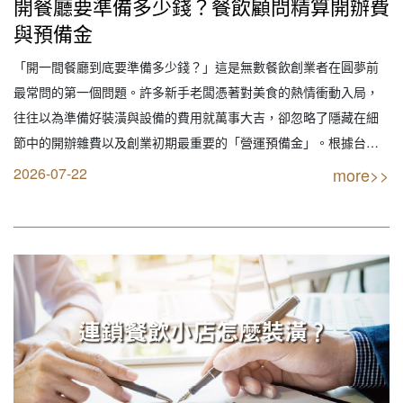
開餐廳要準備多少錢？餐飲顧問精算開辦費
與預備金
「開一間餐廳到底要準備多少錢？」這是無數餐飲創業者在圓夢前
最常問的第一個問題。許多新手老闆憑著對美食的熱情衝動入局，
往往以為準備好裝潢與設備的費用就萬事大吉，卻忽略了隱藏在細
節中的開辦雜費以及創業初期最重要的「營運預備金」。根據台灣
餐飲業統計，高達七成的餐廳在開店第一年內倒閉，其中最核心的
2026-07-22
more>>
原因並不是餐點不好吃，而是「現金流斷裂」。 創業開餐廳是一場
嚴肅的財務遊戲。專業餐飲顧問指出，合理的資金規劃不…