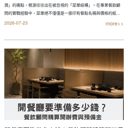
潤」的痛點，根源往往出在被忽視的「菜單結構」。在專業餐飲顧
問的實戰經驗中，菜單絕不僅僅是一張印有餐點名稱與價格的紙，
而是餐廳內效能最高、永不休假且零薪資成本的「首席業務員」。
2026-07-23
more>>
一張好的菜單，能精準引導顧客點購高毛利餐點、提升平均客單價
（AOV），並有效降低後廚備料壓力；反之，設計不良的…