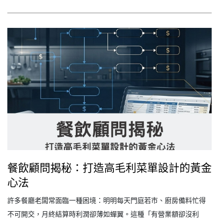
的邏輯，讓你在開店前就知道「什麼可以賣、什…
餐飲顧問揭秘：打造高毛利菜單設計的黃金
心法
許多餐廳老闆常面臨一種困境：明明每天門庭若市、廚房備料忙得
不可開交，月終結算時利潤卻薄如蟬翼。這種「有營業額卻沒利