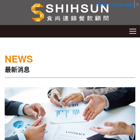
Select Language
▼
NEWS
最新消息