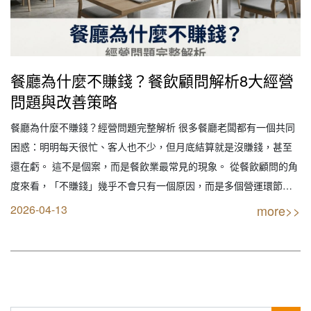
餐廳為什麼不賺錢？餐飲顧問解析8大經營
問題與改善策略
餐廳為什麼不賺錢？經營問題完整解析 很多餐廳老闆都有一個共同
困惑：明明每天很忙、客人也不少，但月底結算就是沒賺錢，甚至
還在虧。 這不是個案，而是餐飲業最常見的現象。 從餐飲顧問的角
度來看，「不賺錢」幾乎不會只有一個原因，而是多個營運環節同
時出問題。本篇不講空泛理論，而是從實務經驗出發，帶你拆解餐
2026-04-13
more>>
廳不賺錢的底層結構，並給出可以落地的改善策略。 什麼是餐廳賺
錢？（定義） 很多人誤以為營業額高就是賺錢，…