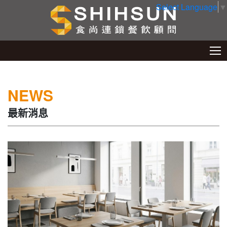
Select Language
▼
NEWS
最新消息