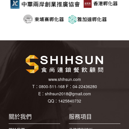
www.shihsun.com
T：
0800-511-168
F：
04-22436280
E：
shihsun2018@gmail.com
QQ：1425840732
關於我們
服務項目