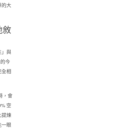
華的大
地敘
性」與
年的今
完全相
時，會
% 空
化提煉
能一眼