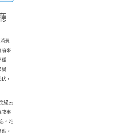
廳
，消費
自前來
那種
家餐
起伏，
從過去
事敘事
遺忘。唯
憶點。