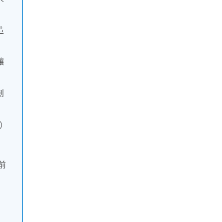
造
讓
創
m）
前