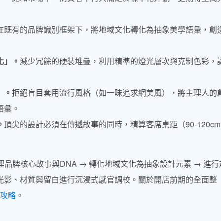
在既有的品牌識別框架下，將地域文化轉化為抽象美學語彙，創
化」。
減少冗餘的硬裝堆疊，利用精準的燈光層次與克制色彩，
」。
拒絕盲目套用流行風格（如一昧追求網美風），將主理人的
語彙。
。
頂尖的設計必須在傳遞故事的同時，精算客席桌距（90-120c
理品牌核心故事與DNA → 轉化地域文化為抽象設計元素 → 進行
入光影、材質與留白進行沉浸式感官調校。關於開店前期的全面整
攻略
。