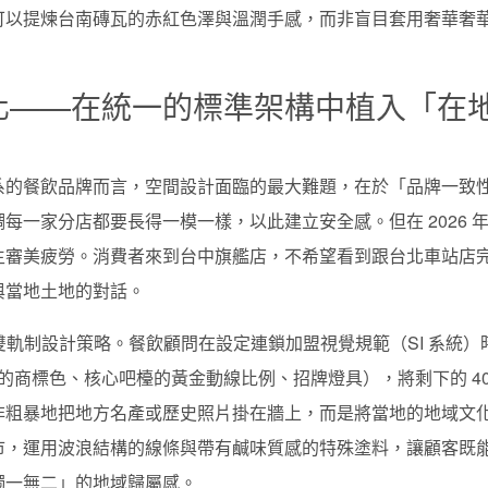
可以提煉台南磚瓦的赤紅色澤與溫潤手感，而非盲目套用奢華奢
進化——在統一的標準架構中植入「在
系的餐飲品牌而言，空間設計面臨的最大難題，在於「品牌一致
一家分店都要長得一模一樣，以此建立安全感。但在 2026 
生審美疲勞。消費者來到台中旗艦店，不希望看到跟台北車站店
與當地土地的對話。
雙軌制設計策略。餐飲顧問在設定連鎖加盟視覺規範（SI 系統）
性的商標色、核心吧檯的黃金動線比例、招牌燈具），將剩下的 40
非粗暴地把地方名產或歷史照片掛在牆上，而是將當地的地域文
市，運用波浪結構的線條與帶有鹹味質感的特殊塗料，讓顧客既
獨一無二」的地域歸屬感。