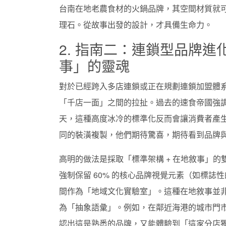
台南在地老農食材的火鍋品牌，其空間材質就
理石。從故事出發的設計，才具備生命力。
2. 指南二：連鎖型品牌
事」的靈魂
對於已經跨入多店連鎖或正在規劃連鎖加盟體
「千店一面」之間的拉扯。過去的速食帝國強調每
天，這種高度冰冷的標準化反而會讓消費者產
同的裝潢複製，他們期待驚喜，期待看到品牌
高明的做法是採取「標準架構 + 在地敘事」的
強制保留 60% 的核心品牌視覺元素（如標誌
間作為「地域文化實驗室」。這種在地敘事並
為「抽象語彙」。例如，在鄰近海港的城市門
認出這是熟悉的品牌，又能體驗到「這家分店