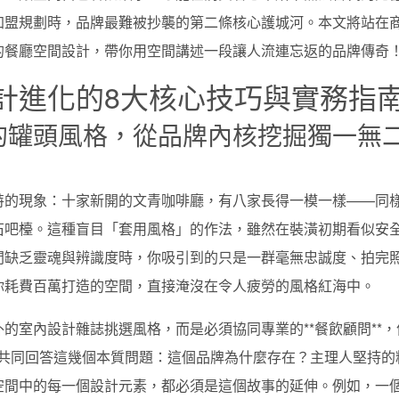
加盟規劃時，品牌最難被抄襲的第二條核心護城河。本文將站在
的餐廳空間設計，帶你用空間講述一段讓人流連忘返的品牌傳奇
計進化的8大核心技巧與實務指
上的罐頭風格，從品牌內核挖掘獨一無
特的現象：十家新開的文青咖啡廳，有八家長得一模一樣——同
石吧檯。這種盲目「套用風格」的作法，雖然在裝潢初期看似安
間缺乏靈魂與辨識度時，你吸引到的只是一群毫無忠誠度、拍完
你耗費百萬打造的空間，直接淹沒在令人疲勞的風格紅海中。
的室內設計雜誌挑選風格，而是必須協同專業的**餐飲顧問**，
須共同回答這幾個本質問題：這個品牌為什麼存在？主理人堅持的
空間中的每一個設計元素，都必須是這個故事的延伸。例如，一