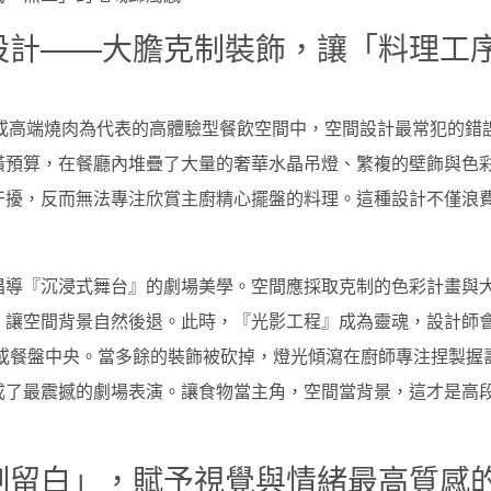
廳設計——大膽克制裝飾，讓「料理工
前割烹或高端燒肉為代表的高體驗型餐飲空間中，空間設計最常犯的錯
潢預算，在餐廳內堆疊了大量的奢華水晶吊燈、繁複的壁飾與色
干擾，反而無法專注欣賞主廚精心擺盤的料理。這種設計不僅浪
倡導『沉浸式舞台』的劇場美學。空間應採取克制的色彩計畫與
，讓空間背景自然後退。此時，『光影工程』成為靈魂，設計師
區或餐盤中央。當多餘的裝飾被砍掉，燈光傾瀉在廚師專注捏製握
成了最震撼的劇場表演。讓食物當主角，空間當背景，這才是高
克制留白」，賦予視覺與情緒最高質感