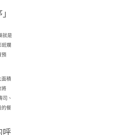
序」
誤就是
彩斑斕
費預
大面積
會將
壽司、
段的餐
的呼