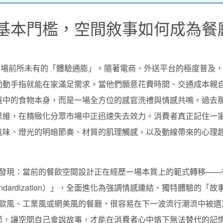
基本門檻，空間敘事如何成為餐
臨一場前所未有的「體驗通膨」。隨著電商、外送平台的極度普及
動動手指就能在家滿足需求。當他們願意花費時間、交通成本親
盤中的食物本身，而是一場全方位的感官洗禮與情感共鳴。過去
思維，在精緻化分眾市場中正迅速失去效力。消費者真正記住一
氣味、燈光的明暗節奏、材質的肌理觸感，以及動線帶來的心理
據中發現：當前的餐飲空間設計正在經歷一場本質上的範式轉移——
dardization）」，全面進化為強調情感連結、獨特體驗的「故
盲目套用北歐風、工業風或網美風的餐廳，很容易在下一波流行潮流中被
節，讓空間自己會說故事，才能在消費者心中烙下無法替代的記