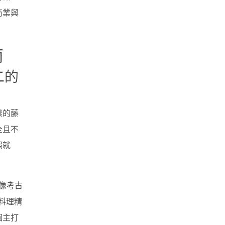
商業與
！
南
二的
樣的藤
全且不
照就
像考古
料理精
個主打