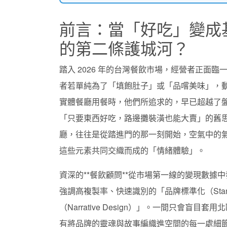
前言：當「好吃」變成
的第二條護城河？
踏入 2026 年的台灣餐飲市場，經營者正面
者若單純為了「填飽肚子」或「品嚐美味」，
實體餐廳用餐時，他們所追求的，早已超越了
「只要東西好吃，路邊攤裝潢也能大賣」的舊
廳，往往是從踏進門的那一刻開始，空氣中的
這些元素共同交織而成的「情緒體驗」。
資深的**餐飲顧問**從市場第一線的變現數
強調高複製率、快速識別的「品牌標準化（Stan
（Narrative Design）」。一間只會
有將品牌的靈魂與故事編織進空間的每一處細