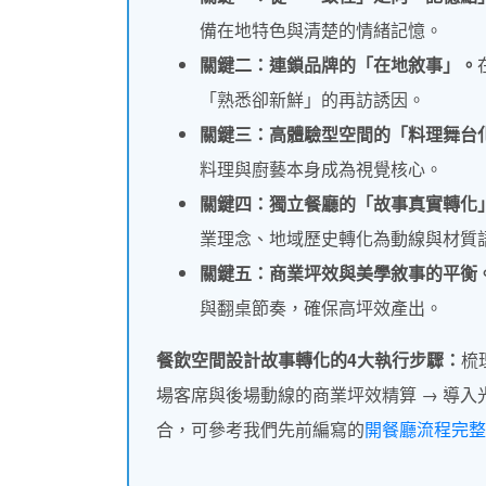
備在地特色與清楚的情緒記憶。
關鍵二：連鎖品牌的「在地敘事」。
「熟悉卻新鮮」的再訪誘因。
關鍵三：高體驗型空間的「料理舞台
料理與廚藝本身成為視覺核心。
關鍵四：獨立餐廳的「故事真實轉化
業理念、地域歷史轉化為動線與材質
關鍵五：商業坪效與美學敘事的平衡
與翻桌節奏，確保高坪效產出。
餐飲空間設計故事轉化的4大執行步驟：
梳
場客席與後場動線的商業坪效精算 → 導
合，可參考我們先前編寫的
開餐廳流程完整