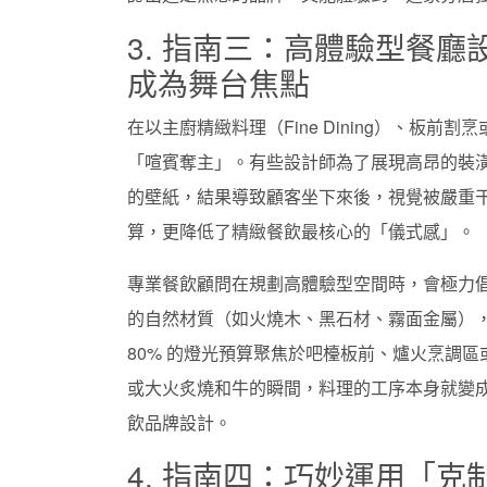
3. 指南三：高體驗型餐
成為舞台焦點
在以主廚精緻料理（Fine Dining）、板
「喧賓奪主」。有些設計師為了展現高昂的裝
的壁紙，結果導致顧客坐下來後，視覺被嚴重
算，更降低了精緻餐飲最核心的「儀式感」。
專業餐飲顧問在規劃高體驗型空間時，會極力
的自然材質（如火燒木、黑石材、霧面金屬）
80% 的燈光預算聚焦於吧檯板前、爐火烹調
或大火炙燒和牛的瞬間，料理的工序本身就變
飲品牌設計。
4. 指南四：巧妙運用「