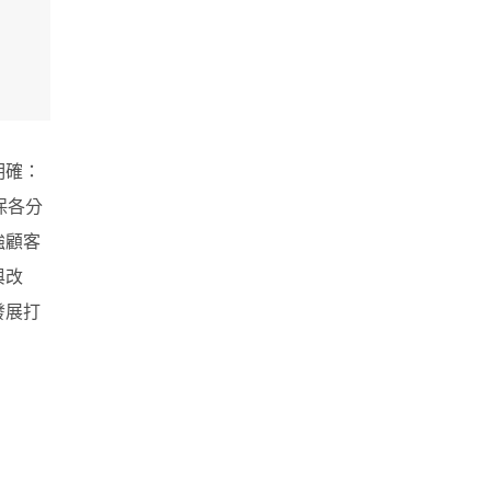
明確：
保各分
強顧客
與改
發展打