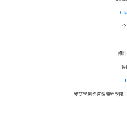
htt
全
網址
餐
h
我艾學創業連鎖課程學院
標籤：2025食尚創業連鎖餐飲顧問.餐飲顧問.餐
設計.空間設計.連鎖品牌設計.連鎖品牌規劃.連
鎖加盟創業.國際加盟展.線上加盟展.餐飲連鎖.