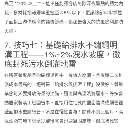
高至 **70% 以上**。這不僅能讓分店免除深夜盤點的體力內
耗、食材耗損報廢率重挫至 3.5% 以下，更讓總部牢牢掌握
了面對上游供應商的議價籌碼，築起最強大的抗風險利潤防
火牆。
7. 技巧七：基礎給排水不鏽鋼明
溝工程——1%~2%洩水坡度，徹
底封死污水倒灌地雷
在所有餐飲創業的硬體災難中，最讓人崩潰、且後期二次維
修成本最高的，絕對是「給排水與排污工程」沒做好。餐飲
業態每天要排放海量的油脂、殘渣與高溫洗滌廢水。許多普
通居家裝潢工班圖省事，直接用住宅式的壁面陰溝或細管徑
壁面排水塑膠細管。這是在慢性自殺！開幕不到三個月，高
溫油脂在地下管壁冷卻後就會迅速凝固結塊、徹底堵死管