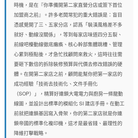
時機，是在『你準備開第二家直營分店或簽下首位
加盟商之前』。許多老闆常犯的重大錯誤是：盲目
憑感覺開了三、五家分店，認爲「裝潢風格差不多
就好、動線沒關係」，等到每家店味道四分五裂、
前線吧檯動線徹底癱瘓、核心幹部集體跳槽、管理
心累到極點後，才急忙找顧問來救火，這時往往需
要砸下數倍的拆除裝修預算與代價去修改錯誤的硬
體。在開第二家店之前，顧問能幫你把第一家店的
成功經驗「技術去技術化、文件手冊化
（SOP）」，精算好連鎖大電電力與廚房一條龍動
線圖，並設計出標準的模組化 SI 建店手冊。在動工
前就把連鎖基因寫入骨架，你的第二家店就是你連
鎖帝國的標準化複印機，這才是最省錢、最理性的
降維打擊戰略。