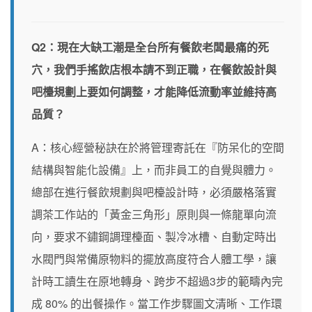
Q2：現在大缺工潮是全台所有餐飲老闆最痛的死
穴，我們手搖飲店根本請不到正職，在餐飲設計與
吧檯規劃上要如何調整，才能降低流動率並維持高
品質？
A：核心經營秘訣在於將管理寄託在『防呆化的空間
結構與智能化設備』上，而非員工的自覺與體力。
總部在進行餐飲規劃與吧檯設計時，必須嚴格落實
調茶工作站的「黃金三角形」原則與一條龍單向流
向，要求不鏽鋼調理檯面、製冷冰槽、自動定時出
水閥門與常備原物料的擺放高度符合人體工學，讓
計時工讀生在原地轉身、跨步不超過3步的範疇內完
成 80% 的出餐操作。當工作步驟圖文清晰、工作環