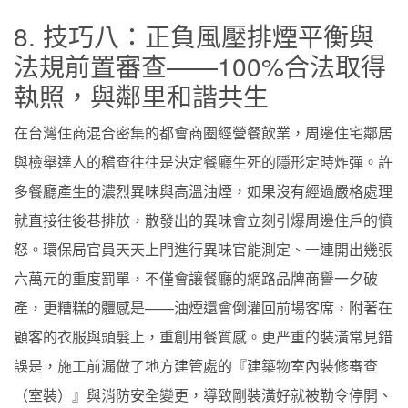
8. 技巧八：正負風壓排煙平衡與
法規前置審查——100%合法取得
執照，與鄰里和諧共生
在台灣住商混合密集的都會商圈經營餐飲業，周邊住宅鄰居
與檢舉達人的稽查往往是決定餐廳生死的隱形定時炸彈。許
多餐廳產生的濃烈異味與高溫油煙，如果沒有經過嚴格處理
就直接往後巷排放，散發出的異味會立刻引爆周邊住戶的憤
怒。環保局官員天天上門進行異味官能測定、一連開出幾張
六萬元的重度罰單，不僅會讓餐廳的網路品牌商譽一夕破
產，更糟糕的體感是——油煙還會倒灌回前場客席，附著在
顧客的衣服與頭髮上，重創用餐質感。更严重的裝潢常見錯
誤是，施工前漏做了地方建管處的『建築物室內裝修審查
（室裝）』與消防安全變更，導致剛裝潢好就被勒令停開、