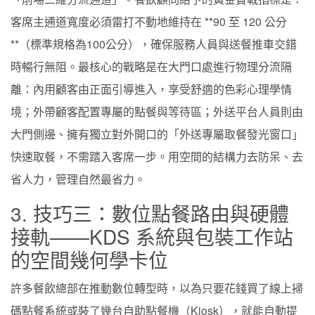
客席主通道寬度必須雷打不動地維持在 **90 至 120 公分
**（標準規格為100公分），確保服務人員與送餐推車交錯
時暢行無阻。最核心的戰略是在大門口處進行物理分流隔
離：內用顧客由正面引導進入，享受舒適的色彩心理學情
境；外帶顧客配置專屬的點餐與等待區；外送平台人員則由
大門側邊、擁有獨立對外開口的「外送專屬取餐發光窗口」
快速取餐，不需踏入客席一步。用空間的結構力去防呆、去
省人力，管理自然最省力。
3. 技巧三：數位點餐路由與硬體
接軌——KDS 系統與包裝工作站
的空間幾何學卡位
許多餐飲總部在推動數位轉型時，以為只要花錢買了線上掃
碼點餐系統或裝了幾台自助點餐機（Kiosk），就能自動提