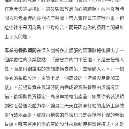
在為今天誰要排班、誰又突然放鳥而心驚膽顫，根本沒有時
間去思考品牌的長期拓店藍圖。帶人管理員工確實心累，但
這往往不是因為員工不肯吃苦，而是因為你的餐廳空間設計
出了大問題。
專業的
餐飲顧問
在深入剖析多店擴張的管理數據後提出了一
個顛覆性的商業觀點：『最省力的門市管理，不是去扭轉人
性，而是用鋼鐵般的空間結構去防呆、去精簡人力。』一個
優秀的餐飲設計，本質上是一個高效的「流量與產能加工
廠」。前場負責在最短時間內完成顧客點餐路由與情境定
錨，後場則負責穩定、高良率地輸出產品。如果你的裝潢規
劃缺乏營運流體力學，讓員工天天在狹窄打結的走道上無效
步行破兩萬步，那麼再精美的外表也只是吞噬淨利潤的精緻
負擔。唯有運用科學的空間設計來驅動連鎖營運模式，才能