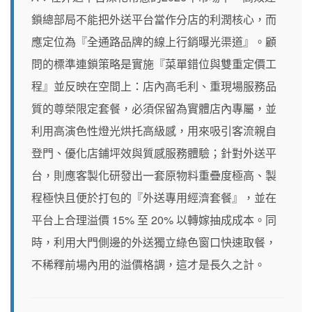
鎖總部局不能把外送平台當作分店的利潤核心，而
應定位為『全通路品牌的線上行銷曝光渠道』。顧
問的標準連鎖策略是實施『菜單錯位與雙重定價工
程』並反映在空間上：店內高毛利、重現場服務品
質的尊榮限定套餐，必須保留為實體店內專屬，並
利用高演色性燈光烘托高級感，用來吸引客流親自
登門、優化店鋪坪效與質感服務體驗；針對外送平
台，則應客製化研發出一套原物料重疊度極高、製
程極快且便於打包的『外送專用經濟套餐』，並在
平台上合理溢價 15% 至 20% 以轉嫁抽成成本。同
時，利用大門側邊的外送獨立綠色窗口快速取餐，
不稀釋前場內用的溢價格調，這才是長久之計。