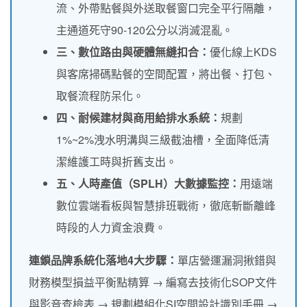
流、外帶點餐與外送取餐窗口完全平行隔離，
主通道死守90-120公分以消滅混亂。
三、數位路由與硬體無縫扣合：
優化線上KDS
與客席掃碼點餐的空間配置，將出餐、打包、
取餐流程防呆化。
四、耐候建材與商用給排水系統：
規劃
1%~2%洩水明溝與三級截油槽，全面降低清
潔維護工時與折舊支出。
五、人時產值（SPLH）大數據監控：
用遠端
數位雲端看板與智慧排班戰術，徹底斬斷離峰
時段的人力資金浪費。
連鎖品牌系統化落地4大步驟：
單店營運漏洞揪錯與
財務模型損益平衡點精算 → 編寫去技術化SOP文件
與影音查檢表 → 規劃模組化SI空間設計識別手冊 →