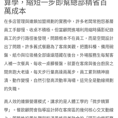
算學，縮短一步即幫總部精省百
萬成本
在多店管理與連鎖加盟規劃的實務中，許多老闆常抱怨基層
員工手腳慢、收桌不積極。但當顧問進場利用縮時攝影紀錄
員工的步行路徑後發現，問題根本不在員工，而是空間設計
出了問題。許多舊式餐廳為了客席美觀，把醬料檯、備用碗
盤、紙巾與垃圾桶全部遠遠隱藏在後台。外場服務生每幫客
人補一次餐具、每收一桌髒餐盤，就要在客席與後台廚房之
間奔跑大老遠，每天步行量高達兩萬步，員工累到精神崩
潰、動作變慢，自然引發高流動率海嘯。這完全是動線規劃
的失職。
高人效的連鎖營運模式，講求的是人體工學的「微步精算
學」。餐飲顧問會指導設計師在客席區的幾何核心交叉動線