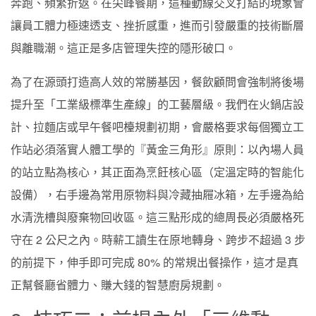
奔跑、頻繁折返。在尖峰餐期，這種動線交叉打結的現象會
讓員工體力極速透支、挫折感重，進而引發嚴重的技術斷層
與離職潮。這正是多店管理失控的隱形破口。
為了在源頭打造高人效的常勝基因，餐飲顧問會強制將後場
提升至「工業級標準生產線」的工藝層級。我們在火鍋店設
計、拉麵店或早午餐吧檯規劃初期，會嚴格要求每個獨立工
作站必須落實人體工學的『黃金三角形』原則：以內場人員
的站立點為核心，其正面為烹飪核心區（定溫定時的智能化
設備），右手邊為常用原物料與冷藏抽屜冰箱，左手邊為給
水清洗槽與廢棄物回收區。這三點形成的總周長必須嚴格死
守在 2 公尺之內。時薪工讀生在原地轉身、跨步不超過 3 步
的前提下，伸手即可完成 80% 的常規出餐操作，這才是真
正幫餐廳省體力、賺大錢的智慧廚房規劃。