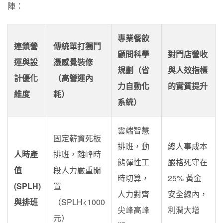
陣：
專業餐飲
連鎖營
傳統單打獨鬥
顧問科學
對門店營收
運與設
憑感覺裝修
規劃（省
與人效指標
計優化
（高營運內
力自動化
的實質提升
維度
耗）
系統）
雲端智慧
固定薪資死板
排班，動
總人事成本
人時產
排班，離峰時
態彈性工
嚴格死守在
值
段人力嚴重閒
時切算，
25% 黃金
(SPLH)
置
人力對齊
安全線內，
與排班
（SPLH<1000
尖峰高峰
利潤大增
元）