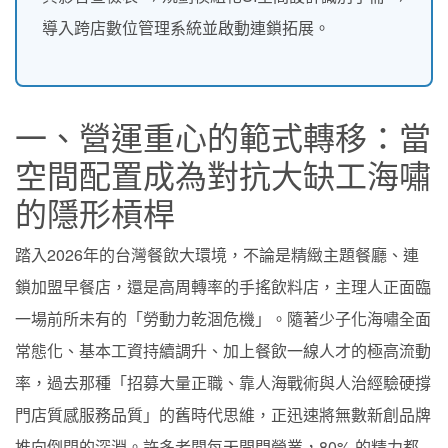
導入跨店數位管理系統並啟動連鎖拓展。
一、營運重心的範式轉移：當
空間配置成為對抗大缺工海嘯
的隱形槓桿
踏入2026年的台灣餐飲大環境，不論是精緻主題餐廳、連
鎖加盟早餐店，還是高周轉率的手搖飲料店，主理人正面臨
一場前所未有的「勞動力乾涸危機」。隨著少子化海嘯全面
常態化、基本工資持續調升、加上餐飲一線人才的極高流動
率，過去那種「招募大量正職、靠人海戰術與人治經驗硬撐
門店質感服務品質」的舊時代思維，正迅速將無數新創品牌
推向倒閉的深淵。許多老闆每天開門營業，80% 的精力都