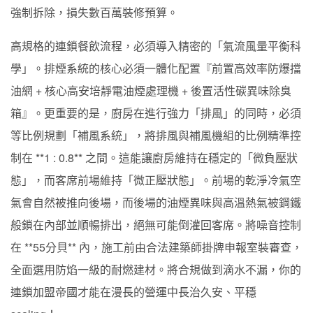
強制拆除，損失數百萬裝修預算。
高規格的連鎖餐飲流程，必須導入精密的「氣流風量平衡科
學」。排煙系統的核心必須一體化配置『前置高效率防爆擋
油網 + 核心高安培靜電油煙處理機 + 後置活性碳異味除臭
箱』。更重要的是，廚房在進行強力「排風」的同時，必須
等比例規劃「補風系統」，將排風與補風機組的比例精準控
制在 **1 : 0.8** 之間。這能讓廚房維持在穩定的「微負壓狀
態」，而客席前場維持「微正壓狀態」。前場的乾淨冷氣空
氣會自然被推向後場，而後場的油煙異味與高溫熱氣被鋼鐵
般鎖在內部並順暢排出，絕無可能倒灌回客席。將噪音控制
在 **55分貝** 內，施工前由合法建築師掛牌申報室裝審查，
全面選用防焰一級的耐燃建材。將合規做到滴水不漏，你的
連鎖加盟帝國才能在漫長的營運中長治久安、平穩