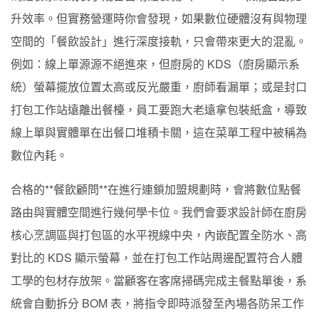
升效率。但實務營運時你會發現，如果數位硬體沒有與物理
空間的「餐飲設計」進行深度接軌，只會帶來更大的混亂。
例如：線上單源源不絕進來，但廚房的 KDS（廚房顯示系
統）螢幕擺放位置太高或反光嚴重，廚師看漏單；或是封口
打包工作站遠離出餐檯，員工要跑大老遠拿包裝紙盒，導致
線上單與實體單在出餐口堆積卡關，這在菜單工程中被稱為
數位內耗。
合格的**餐飲顧問**在進行連鎖加盟規劃時，會將數位點餐
路由與實體空間進行幾何學卡位。我們會要求設計師在廚房
核心烹調區與打包區的水平視線中央，內嵌配置全防水、高
對比的 KDS 顯示螢幕，並在打包工作站周邊配置符合人體
工學的包材存放架。當顧客在客席掃碼完成主餐點單後，系
統會自動拆分 BOM 表，將指令即時派發至內場各防呆工作