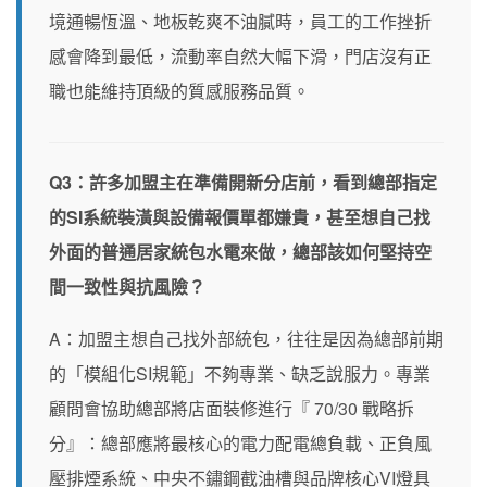
境通暢恆溫、地板乾爽不油膩時，員工的工作挫折
感會降到最低，流動率自然大幅下滑，門店沒有正
職也能維持頂級的質感服務品質。
Q3：許多加盟主在準備開新分店前，看到總部指定
的SI系統裝潢與設備報價單都嫌貴，甚至想自己找
外面的普通居家統包水電來做，總部該如何堅持空
間一致性與抗風險？
A：加盟主想自己找外部統包，往往是因為總部前期
的「模組化SI規範」不夠專業、缺乏說服力。專業
顧問會協助總部將店面裝修進行『 70/30 戰略拆
分』：總部應將最核心的電力配電總負載、正負風
壓排煙系統、中央不鏽鋼截油槽與品牌核心VI燈具