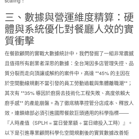
scaling！
三、數據與營運維度精算：硬
體與系統優化對餐廳人效的實
質衝擊
在餐飲顧問的實戰大數據統計中，我們發掘了一組非常震撼
且值得所有創業者深思的數據：全台灣因多店管理失控、品
質分裂而走向頂讓或解約的案件中，高達 **45% 的主因在
於空間動線規劃不當引發的員工勞動過載與集體離職潮**；
其次有 **35% 導因於廚房去技術化工程失敗、高度依賴大
廚手感** 的產能崩盤。為了徹底精準控管分店成本、釋放人
效，連鎖總部必須引進國際餐飲巨頭通用的科學指標——
『人時產值（SPLH = 當日營業額 ÷ 當日總投入工時）』。
以下是引進專業顧問科學化空間規劃後的實質數據改善矩