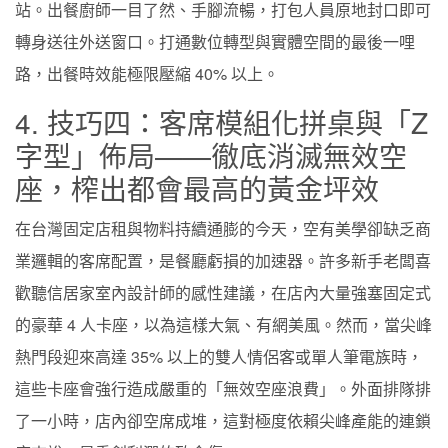
站。出餐廚師一目了然、手腳流暢，打包人員原地封口即可
轉身送往外送窗口。打通數位轉型與實體空間的最後一哩
路，出餐時效能極限壓縮 40% 以上。
4. 技巧四：客席模組化拼桌與「Z
字型」佈局——徹底消滅無效空
座，榨出都會最高的黃金坪效
在台灣固定店租與物料持續通膨的今天，空有美學卻缺乏商
業邏輯的客席配置，是餐廳虧損的加速器。許多新手老闆喜
歡聽信居家室內設計師的感性建議，在店內大量強塞固定式
的豪華 4 人卡座，以為這樣大氣、有網美風。然而，當尖峰
熱門段迎來高達 35% 以上的雙人情侶客或單人筆電族時，
這些卡座會強行造成嚴重的「無效空座浪費」。外面排隊排
了一小時，店內卻空席成堆，這對極度依賴尖峰產能的連鎖