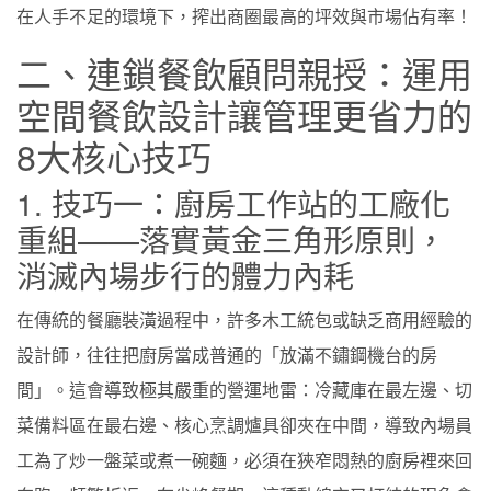
在人手不足的環境下，搾出商圈最高的坪效與市場佔有率！
二、連鎖餐飲顧問親授：運用
空間餐飲設計讓管理更省力的
8大核心技巧
1. 技巧一：廚房工作站的工廠化
重組——落實黃金三角形原則，
消滅內場步行的體力內耗
在傳統的餐廳裝潢過程中，許多木工統包或缺乏商用經驗的
設計師，往往把廚房當成普通的「放滿不鏽鋼機台的房
間」。這會導致極其嚴重的營運地雷：冷藏庫在最左邊、切
菜備料區在最右邊、核心烹調爐具卻夾在中間，導致內場員
工為了炒一盤菜或煮一碗麵，必須在狹窄悶熱的廚房裡來回