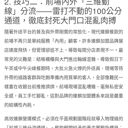
2. 技巧二：前場內外「三維動
線」分流——雷打不動的100公分
通道，徹底封死大門口混亂肉搏
隨著外送平台的普及與外帶剛需的常態化，現代連鎖餐飲的
前場不再只是單純服務「內用」顧客。許多連鎖加盟品牌展
店速度飛快，但管理卻追不上，導致每間分店表現不一。最
常見的災難是：結帳櫃檯與大門進出軸線混雜，導致假日下
午茶或中午尖峰餐期時，大批火急火燎的外送員、現場等待
外帶的過路客群與吃飽準備內用買單的客人，全部像難民一
樣塞在收銀台前推推擠擠。前場現場混亂嘈雜、毫無私密安
全感，員工手忙腳亂，這對品牌的連鎖加盟體系來說是嚴重
的結構性內耗。
高效連鎖營運模式，必須在平面規劃圖階段就導入物理級的
「前場三維分流通道」。餐飲顧問給予的黃金實戰指標是：