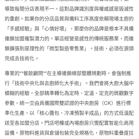
導致每間分店表現不一，這對品牌識別度與權威感是毀滅性
的重創。如果你的分店品質與備料工序高度依賴現場主廚的
「手感經驗」與「心情好壞」，那麼你的品牌是根本不具備
連鎖加盟複製潛力的。單店經營是感性的傳統服務業，而連
鎖擴張則是理性的「微型製造零售業」。技術，必須在源頭
完成去技術化。
專業的**餐飲顧問**在主導連鎖總部整體規劃時，會強制推
行「技術中央化與去廚師化大手術」。我們會將大廚大腦中
模糊的經驗，全部精準轉化為定時、定溫、定克的微觀數字
參數，統一交由具備國際雙認證的中央廚房（CK）進行標
準化生產，以「核心醬包、冷凍預製半成品」的方式低溫配
送至各加盟分店。門店吧檯或內場廚房只需配置智能化商用
設備。原物料進貨與倉儲包裝完全規格化，原物料重疊度拉