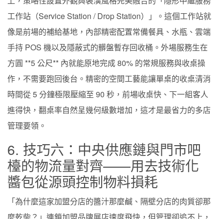
上，策略性設置外觀與裝潢風格完美融合的「隱形中繼服務
工作站（Service Station / Drop Station）」。這個工作站就
像是前場的補給基地，內部精密配置常備餐具、水瓶、雲端
手持 POS 機以及隱蔽式的髒盤暫存回收桶。外場服務生在
方圓 **5 公尺** 內就能原地完成 80% 的常規服務與收桌操
作，不需要跑回後台。精密的空間工藝能讓單桌的收桌清消
時間從 5 分鐘極限壓縮至 90 秒，前場收桌快、下一組客人
進得快，翻桌率自然呈幾何級數增加，這才是最省力的多店
管理要領。
6. 技巧六：中央供應鏈與門市吧
檯的物流量對齊——用去技術化
醬包從源頭控制物料損耗
「為什麼這家加盟分店的醬汁那麼鹹、隔壁分店的肉質卻那
麼乾柴？」連鎖加盟品牌展店速度飛快，但管理卻追不上，