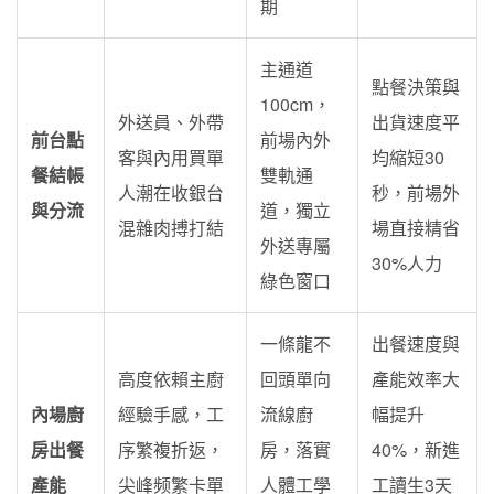
期
主通道
點餐決策與
100cm，
外送員、外帶
出貨速度平
前台點
前場內外
客與內用買單
均縮短30
餐結帳
雙軌通
人潮在收銀台
秒，前場外
與分流
道，獨立
混雜肉搏打結
場直接精省
外送專屬
30%人力
綠色窗口
一條龍不
出餐速度與
高度依賴主廚
回頭單向
產能效率大
內場廚
經驗手感，工
流線廚
幅提升
房出餐
序繁複折返，
房，落實
40%，新進
產能
尖峰频繁卡單
人體工學
工讀生3天