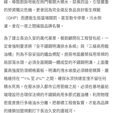
線，導致廚房地板在熱門餐期大積水、惡臭四溢，引發嚴重
的勞資職災危機，更會因為完全違反食品良好衛生規範
（GHP）而遭衛生局當場開罰、甚至勒令停業。污水倒
灌，會在一夜之間摧毀品牌名聲。
為了建立長治久安的萬代基業，餐飲顧問在工程發包前，一
定會強制要求將『全不鏽鋼明溝排水系統』與『三級商用截
油槽』列為不容妥協的鐵血標配。廚房地面嚴禁採用常規的
局部落水頭，必須全面開闢一體成型的不鏽鋼明溝，上面覆
蓋高強度防滑網格蓋板，明溝的洩水坡度必須精密精算、嚴
格維持在 **1% 至 2%** 之間，確保水流快速宣洩不留任何
積水死角。在廢水排入都市公用管線之前，必須在基地最前
端埋設符合環保法規的不鏽鋼商用多節式截油槽，利用物理
密度差進行多級油水分離。把基礎工程做紮實，才能為品牌
的連鎖加盟規劃打下長治久安的護城河。