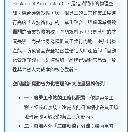
Restaurant Architecture），是指將門市的物理空
間、機台硬體設備，與一線員工的日常作業工序進
行高度「去技術化」的工業化整合。透過專業
餐飲
顧問
的商業數據調校，空間規劃不再只是感性的裝
潢美學，而是化身為降低員工步行內耗、提升出餐
產能、防範食品安全地雷並優化人時產值的「自動
化營運載體」，是連鎖加盟品牌實現跨店品質一致
性與精省人力成本的核心武器。
空間設計驅動省力化管理的5大底層邏輯條列：
一、廚房工作站的工廠化配置：
依據菜單工
程，將核心烹調、冷藏與配料區縮小在員工原
地轉身即可觸及的黃金三角形內。
二、前場內外「三維動線」分流：
將內用客