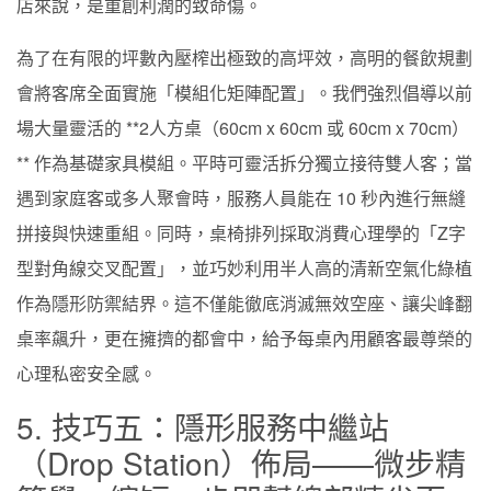
店來說，是重創利潤的致命傷。
為了在有限的坪數內壓榨出極致的高坪效，高明的餐飲規劃
會將客席全面實施「模組化矩陣配置」。我們強烈倡導以前
場大量靈活的 **2人方桌（60cm x 60cm 或 60cm x 70cm）
** 作為基礎家具模組。平時可靈活拆分獨立接待雙人客；當
遇到家庭客或多人聚會時，服務人員能在 10 秒內進行無縫
拼接與快速重組。同時，桌椅排列採取消費心理學的「Z字
型對角線交叉配置」，並巧妙利用半人高的清新空氣化綠植
作為隱形防禦結界。這不僅能徹底消滅無效空座、讓尖峰翻
桌率飆升，更在擁擠的都會中，給予每桌內用顧客最尊榮的
心理私密安全感。
5. 技巧五：隱形服務中繼站
（Drop Station）佈局——微步精